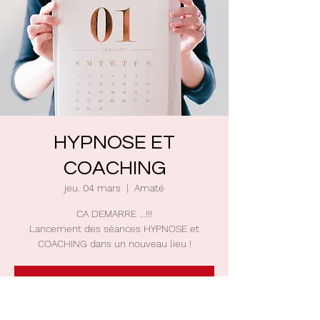
HYPNOSE ET
COACHING
jeu. 04 mars
  |  
Amaté
CA DEMARRE ...!!!
Lancement des séances HYPNOSE et
COACHING dans un nouveau lieu !
Inscriptions terminées
Autres évènements