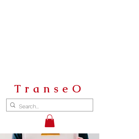
TranseO